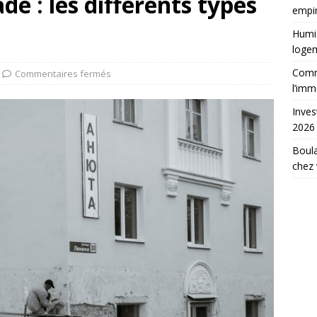
e : les différents types
empir
Humid
loge
Comme
Commentaires fermés
l’imm
Inves
2026
Boula
chez