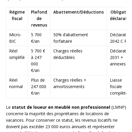
Régime
Plafond
Abattement/Déductions
Obligatio
fiscal
de
déclarativ
revenus
Micro-
5 700
50% d’abattement
Déclaration
BIC
€/an
forfaitaire
2042 C PR
Réel
5 700 €
Charges réelles
Déclaration
simplifié
à 247
déductibles
2031 +
000
annexes
€/an
Réel
Plus de
Charges réelles +
Liasse
normal
247 000
amortissements
fiscale
€/an
complète
Le
statut de loueur en meublé non professionnel
(LMNP)
concerne la majorité des propriétaires de locations de
vacances. Pour conserver ce statut, les revenus locatifs ne
doivent pas excéder 23 000 euros annuels et représenter