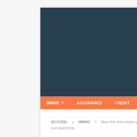
IMMO
ASSURANCE
CREDIT
ACCUEIL
IMMO
Marché immobilier 
européenne