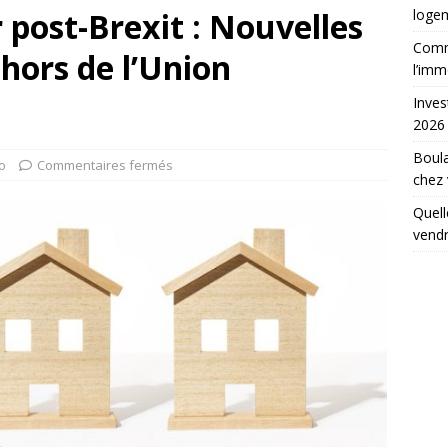
post-Brexit : Nouvelles
loge
Comme
hors de l’Union
l’imm
Inves
2026
Boula
o
Commentaires fermés
chez
Quell
vend