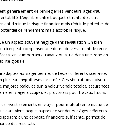
 généralement de privilégier les vendeurs âgés d’au
ntabilité. L’équilibre entre bouquet et rente doit être
ant diminue le risque financier mais réduit le potentiel de
 potentiel de rendement mais accroît le risque.
ue un aspect souvent négligé dans l’évaluation. Un bien
préciation peut compenser une durée de versement de rente
nécessitant d’importants travaux ou situé dans une zone en
ilité globale.
re
adaptés au viager permet de tester différents scénarios
elon plusieurs hypothèses de durée. Ces simulations doivent
re majorés (calculés sur la valeur vénale totale), assurances,
ême en viager occupé), et provisions pour travaux futurs.
les investissements en viager pour mutualiser le risque de
plusieurs biens acquis auprès de vendeurs d’âges différents.
 disposant d’une capacité financière suffisante, permet de
riance des résultats.