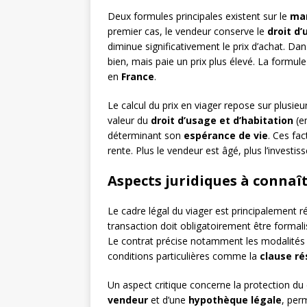
Deux formules principales existent sur le
mar
premier cas, le vendeur conserve le
droit d’
diminue significativement le prix d’achat. D
bien, mais paie un prix plus élevé. La formu
en
France
.
Le calcul du prix en viager repose sur plusieu
valeur du
droit d’usage et d’habitation
(en
déterminant son
espérance de vie
. Ces fa
rente. Plus le vendeur est âgé, plus l’investi
Aspects juridiques à connaî
Le cadre légal du viager est principalement r
transaction doit obligatoirement être formal
Le contrat précise notamment les modalités d
conditions particulières comme la
clause ré
Un aspect critique concerne la protection du c
vendeur
et d’une
hypothèque légale
, per