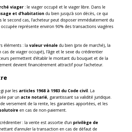
ché viager
: le viager occupé et le viager libre. Dans le
usage et d’habitation
du bien jusqu’à son décès, ce qui
ans le second cas, l’acheteur peut disposer immédiatement du
le occupée représente environ 90% des transactions viagères
rs éléments : la
valeur vénale
du bien (prix de marché), la
 cas de viager occupé), l’âge et le sexe du crédirentier
cteurs permettent d’établir le montant du bouquet et de la
ssement devient financièrement attractif pour l’acheteur.
tre
égi par les
articles 1968 à 1983 du Code civil
. La
isée par un
acte notarié
, garantissant sa validité juridique.
e versement de la rente, les garanties apportées, et les
solutoire
en cas de non-paiement.
rédirentier : la vente est assortie d’un
privilège de
mettant d’annuler la transaction en cas de défaut de