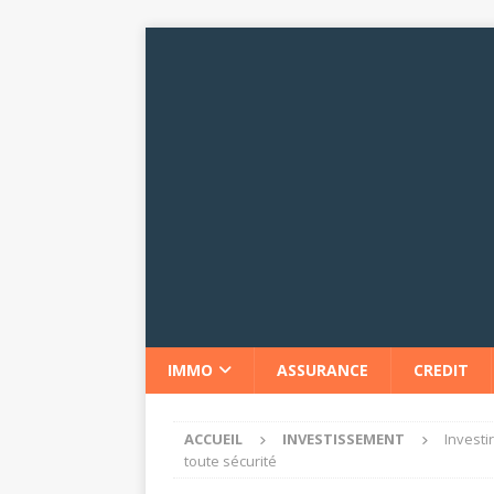
IMMO
ASSURANCE
CREDIT
ACCUEIL
INVESTISSEMENT
Investi
toute sécurité