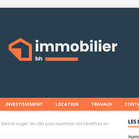
INVESTISSEMENT
LOCATION
TRAVAUX
CONT
LES 
r dans le viager : les clés pour maximiser vos bénéfices en
Humid