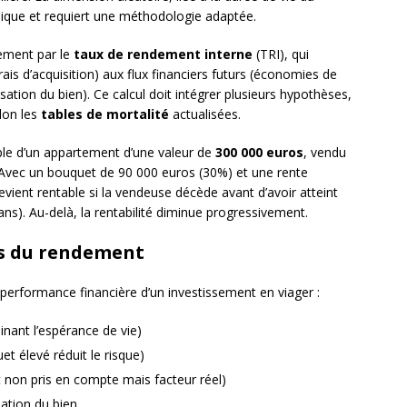
mique et requiert une méthodologie adaptée.
lement par le
taux de rendement interne
(TRI), qui
rais d’acquisition) aux flux financiers futurs (économies de
isation du bien). Ce calcul doit intégrer plusieurs hypothèses,
lon les
tables de mortalité
actualisées.
ple d’un appartement d’une valeur de
300 000 euros
, vendu
Avec un bouquet de 90 000 euros (30%) et une rente
vient rentable si la vendeuse décède avant d’avoir atteint
ans). Au-delà, la rentabilité diminue progressivement.
es du rendement
 performance financière d’un investissement en viager :
inant l’espérance de vie)
t élevé réduit le risque)
 non pris en compte mais facteur réel)
sation du bien