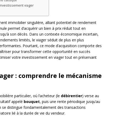
le classique
’investissement viager
ent immobilier singulière, alliant potentiel de rendement
ule permet d’acquérir un bien à prix réduit tout en
jusqu’à son décès. Dans un contexte économique incertain,
endements limités, le viager séduit de plus en plus
s performantes. Pourtant, ce mode d’acquisition comporte des
 maîtriser pour transformer cette opportunité en succès
miser votre investissement en viager tout en préservant
ager : comprendre le mécanisme
ilière particulier, où l’acheteur (le
débirentier
) verse au
acultatif appelé
bouquet
, puis une rente périodique jusqu’au
ion se distingue fondamentalement des transactions
atoire lié à la durée de vie du vendeur.