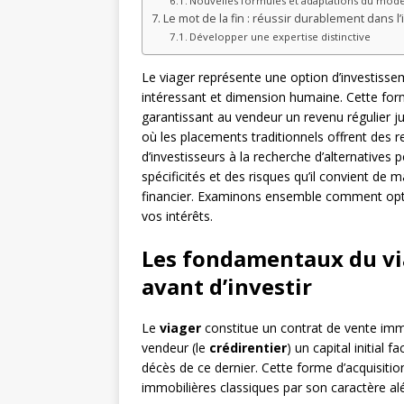
Nouvelles formules et adaptations du modè
Le mot de la fin : réussir durablement dans l
Développer une expertise distinctive
Le viager représente une option d’investissem
intéressant et dimension humaine. Cette form
garantissant au vendeur un revenu régulier 
où les placements traditionnels offrent des r
d’investisseurs à la recherche d’alternative
spécificités et des risques qu’il convient de
financier. Examinons ensemble comment opti
vos intérêts.
Les fondamentaux du vi
avant d’investir
Le
viager
constitue un contrat de vente immob
vendeur (le
crédirentier
) un capital initial f
décès de ce dernier. Cette forme d’acquisit
immobilières classiques par son caractère alé