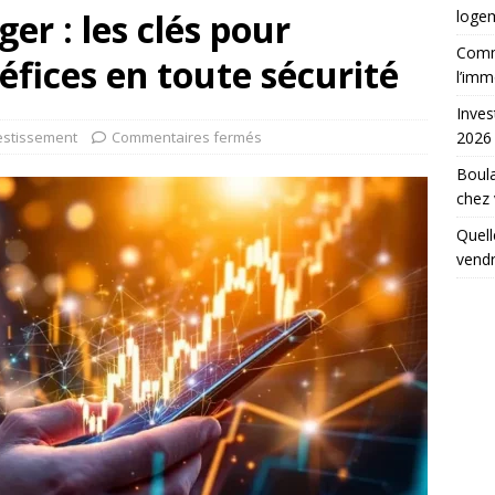
ger : les clés pour
loge
Comme
fices en toute sécurité
l’imm
Inves
estissement
Commentaires fermés
2026
Boula
chez
Quell
vend