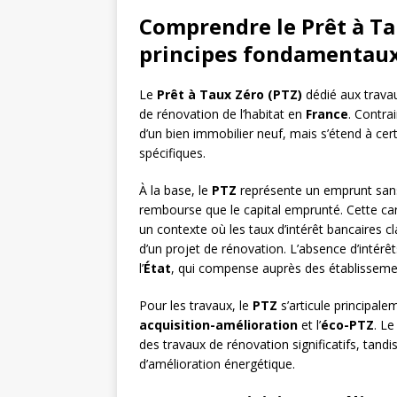
Comprendre le Prêt à Ta
principes fondamentau
Le
Prêt à Taux Zéro (PTZ)
dédié aux travaux
de rénovation de l’habitat en
France
. Contra
d’un bien immobilier neuf, mais s’étend à ce
spécifiques.
À la base, le
PTZ
représente un emprunt sans f
rembourse que le capital emprunté. Cette carac
un contexte où les taux d’intérêt bancaires c
d’un projet de rénovation. L’absence d’intérê
l’
État
, qui compense auprès des établissemen
Pour les travaux, le
PTZ
s’articule principale
acquisition-amélioration
et l’
éco-PTZ
. L
des travaux de rénovation significatifs, tand
d’amélioration énergétique.