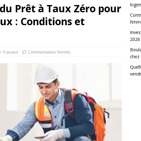
du Prêt à Taux Zéro pour
loge
Comme
ux : Conditions et
l’imm
Inves
2026
Boula
Travaux
Commentaires fermés
chez
Quell
vend