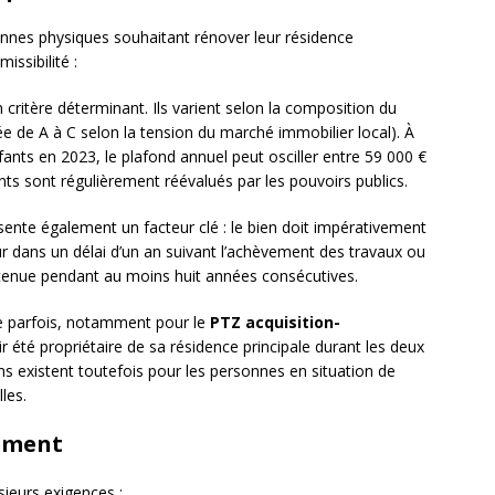
onnes physiques souhaitant rénover leur résidence
issibilité :
 critère déterminant. Ils varient selon la composition du
e de A à C selon la tension du marché immobilier local). À
ants en 2023, le plafond annuel peut osciller entre 59 000 €
s sont régulièrement réévalués par les pouvoirs publics.
ente également un facteur clé : le bien doit impérativement
ur dans un délai d’un an suivant l’achèvement des travaux ou
intenue pendant au moins huit années consécutives.
e parfois, notamment pour le
PTZ acquisition-
r été propriétaire de sa résidence principale durant les deux
 existent toutefois pour les personnes en situation de
les.
gement
sieurs exigences :