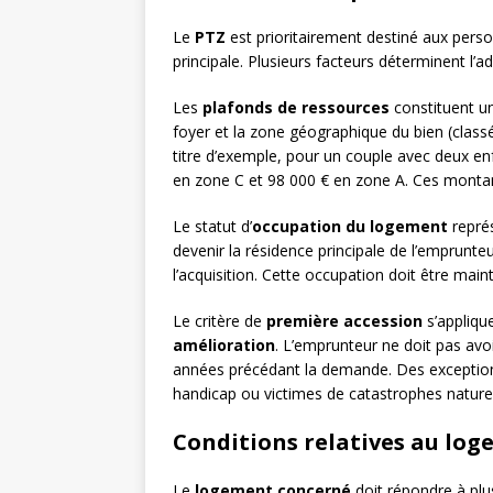
Le
PTZ
est prioritairement destiné aux pers
principale. Plusieurs facteurs déterminent l’adm
Les
plafonds de ressources
constituent un
foyer et la zone géographique du bien (classé
titre d’exemple, pour un couple avec deux enf
en zone C et 98 000 € en zone A. Ces montant
Le statut d’
occupation du logement
représ
devenir la résidence principale de l’emprunte
l’acquisition. Cette occupation doit être ma
Le critère de
première accession
s’appliqu
amélioration
. L’emprunteur ne doit pas avoi
années précédant la demande. Des exceptions
handicap ou victimes de catastrophes naturel
Conditions relatives au lo
Le
logement concerné
doit répondre à plu