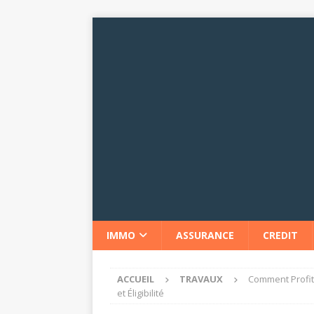
IMMO
ASSURANCE
CREDIT
ACCUEIL
TRAVAUX
Comment Profite
et Éligibilité